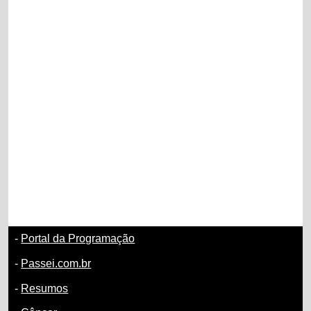
-
Portal da Programação
-
Passei.com.br
-
Resumos