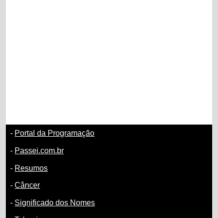
-
Portal da Programação
-
Passei.com.br
-
Resumos
-
Câncer
-
Significado dos Nomes