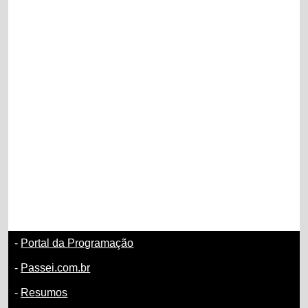
-
Portal da Programação
-
Passei.com.br
-
Resumos